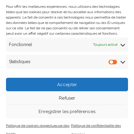
tarifs préférentiels sur les baptêmes de l’air
, ainsi que
Pour offrir les meilleures expériences, nous utilisons des technologies
des bourses pouvant être délivrées par la Fédération
telles que les cookies pour stocker et/ou accéder aux informations des
appareils. Le fait de consentir à ces technologies nous permettra de traiter
Française de Vol en Planeur (FFVP).
des données telles que le comportement de navigation ou les ID uniques
sur ce site. Le fait de ne pas consentir ou de retirer son consentement
peut avoir un effet négatif sur certaines caractéristiques et fonctions.
Pour plus d’informations, n’hésitez pas à nous contacter !
Fonctionnel
Toujours activé
Statistiques
Nos coordonnées
Accepter
Courriel
:
contact@planeursduvelay.fr
-
Téléphone
:
+33
Refuser
6 37 82 01 41
ou
+33 6 95 00 85 58
Enregistrer les préférences
Administration
Statuts du club
Se connecter à l’espace pilote
Politique de cookies respectueuse des
Politique de confidentialité des
Politique de cookies respectueuse des RGPD