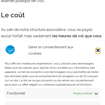
examen pratique (en vol).
Le coût
Au sein de notre structure associative, vous ne payez
aucun forfait
mais seulement
les heures de vol que vous
effectuez
ainsi que
les mises en l’air
. De plus,
l’instruction
Gérer le consentement aux
en vol est gratuite
, aucun surcoût ne vous est facturé. Il
cookies
faudra compter environ entre 1500 et 4000 euros pour
obtenir sa licence de pilote de planeur. Il existe des bourses
Pour offrir les meilleures expériences, nous utilisons des technologies
mises en place par la FFVP pour les jeunes de moins de 25
telles que les cookies pour stocker et/ou accéder aux informations des
appareils. Le fait de consentir à ces technologies nous permettra de traiter
ans afin de faciliter l’accession au précieux sésame (tout les
des données telles que le comportement de navigation ou les ID uniques
détails sont disponibles
ici
).
sur ce site. Le fait de ne pas consentir ou de retirer son consentement
peut avoir un effet négatif sur certaines caractéristiques et fonctions.
Fonctionnel
Toujours activé