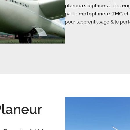
planeurs biplaces
à des
en
par le
motoplaneur TMG
et
pour l’apprentissage & le pe
ePlaneur